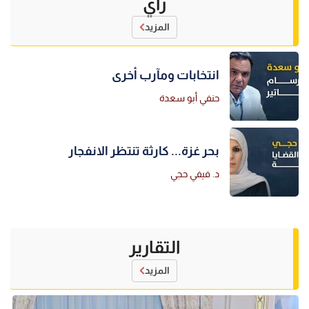
رأي
المزيد
انتخابات ومآرب أخرى
حنفي أبو سعدة
بحر غزة... كارثة تنتظر الانفجار
د. فيفي حجي
التقارير
المزيد