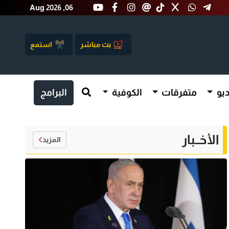
Aug 2026 ,06
بث مباشر
استمع
يو
متفرقات
الكوفية
البرامج
الأخــبار
المزيد