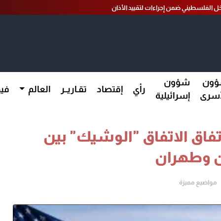
ل الفلسطيني ضمن إجراءات لتقييد الأذان
ون
شؤون
رأي
إقتصاد
تقـاريــر
العالم
فيد
أسرى
إسرائيلية
تفاق الاتفاق "الوشيك" بين
 وطهران
مواضيع مميزة