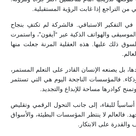
 من التراجع إذا غابت الرؤية المستقبلية.
Ap نموذجاً مختلفاً في التفكير الاستباقي. فالشركة لم تكتفِ بنجاح
موسيقى والهواتف الذكية عبر “آيفون”، واستمرت
وق ذلك عليها. هذه العقلية المرنة جعلت منها
عالم.
دها، بل يصنعه الإنسان القادر على التعلم المستمر،
ذكاء. فالمؤسسات الناجحة اليوم هي التي تستثمر
تمنح كوادرها مساحة للإبداع والتجديد.
ساسياً للبقاء، إلى جانب التحول الرقمي وتقليص
هد. فالعالم لا ينتظر المؤسسات البطيئة، والأسواق
 والقدرة على الابتكار.