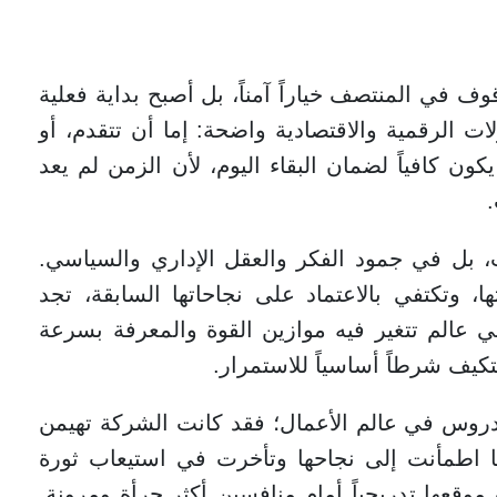
 في المنتصف خياراً آمناً، بل أصبح بداية فعلية
ات الرقمية والاقتصادية واضحة: إما أن تتقدم، أو
يكون كافياً لضمان البقاء اليوم، لأن الزمن لم يعد
، بل في جمود الفكر والعقل الإداري والسياسي.
 وتكتفي بالاعتماد على نجاحاتها السابقة، تجد
 وفي عالم تتغير فيه موازين القوة والمعرفة بسرعة
كيف شرطاً أساسياً للاستمرار.
 من أبرز الدروس في عالم الأعمال؛ فقد كانت الشركة تهيمن
ها اطمأنت إلى نجاحها وتأخرت في استيعاب ثورة
عها تدريجياً أمام منافسين أكثر جرأة ومرونة.