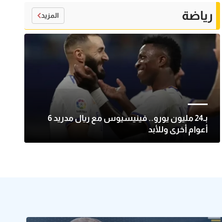
رياضة
المزيد
بـ24 مليون يورو.. فينيسيوس مع ريال مدريد 6
أعوام أخرى وللأبد