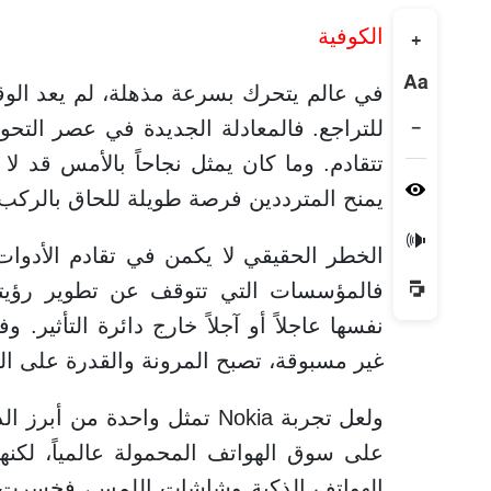
الكوفية
+
Aa
في عالم يتحرك بسرعة مذهلة، لم يعد الوقوف
−
للتراجع. فالمعادلة الجديدة في عصر التحول
تتقادم. وما كان يمثل نجاحاً بالأمس قد لا 
يمنح المترددين فرصة طويلة للحاق بالركب.
🔊
الخطر الحقيقي لا يكمن في تقادم الأدوات
فالمؤسسات التي تتوقف عن تطوير رؤيتها،
نفسها عاجلاً أو آجلاً خارج دائرة التأثير.
غير مسبوقة، تصبح المرونة والقدرة على الت
ولعل تجربة Nokia تمثل واحدة
على سوق الهواتف المحمولة عالمياً، لكن
الهواتف الذكية وشاشات اللمس، فخسرت موق