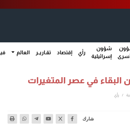
ون
شؤون
رأي
إقتصاد
تقـاريــر
العالم
فيد
أسرى
إسرائيلية
ون البقاء في عصر المتغيرات
ية
رأي
شارك