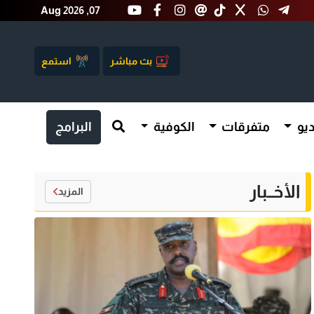
Aug 2026 ,07
بث مباشر
استمع
يو
متفرقات
الكوفية
البرامج
الأخــبار
المزيد