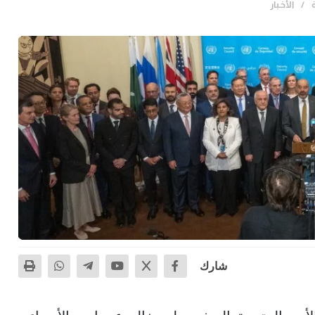
الأخـبار
شارك