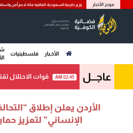
موجز الأخبار
وزير خارجية السعودية: اتفاقية مكة تدعم أمن واستقر
شؤ
الأخـبار
فلسطينيات
ال
عاجـــل
قوات الاحتلال تق
02:45 AM
الأردن يعلن إطلاق “التحال
الإنساني” لتعزيز حماي