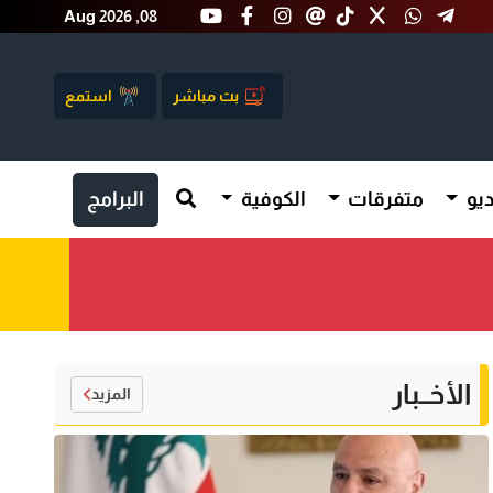
Aug 2026 ,08
بث مباشر
استمع
يو
متفرقات
الكوفية
البرامج
الأخــبار
المزيد