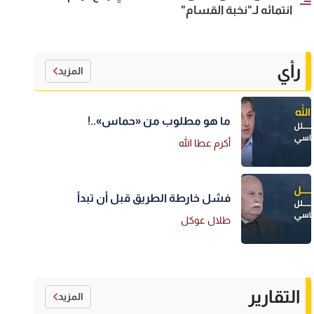
انتمائه لـ"نخبة القسام"
رأي
المزيد
ما هو مطلوب من «حماس»..!
أكرم عطا الله
فشل خارطة الطريق قبل أن تبدأ
طلال عوكل
التقارير
المزيد