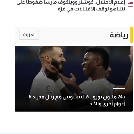
إعلام الاحتلال: كوشنر وويتكوف مارسا ضغوطا على
نتنياهو لوقف الاغتيالات في غزة
رياضة
المزيد
بـ24 مليون يورو.. فينيسيوس مع ريال مدريد 6
أعوام أخرى وللأبد