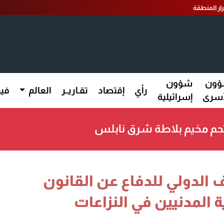
ار المنطقة
ون
شؤون
رأي
إقتصاد
تقـاريــر
العالم
فيد
أسرى
إسرائيلية
تحم مخيم بلاطة شرق نابلس
ف الدولي للدفاع عن القانون
ة المدنيين في النزاعات