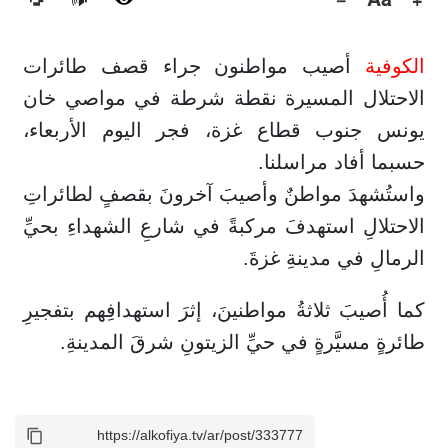
🔊
الكوفية
أصيب مواطنون جراء قصف طائرات
الاحتلال المسيرة نقطة شرطة في مواصي خان
يونس جنوب قطاع غزة، فجر اليوم الأربعاء،
حسبما أفاد مراسلنا.
واستُشهدَ مواطنٌ وأصيبَ آخرونَ بقصفٍ لطائراتِ
الاحتلالِ استهدفَ مركبةً في شارعِ الشهداءِ بحيِّ
الرمالِ في مدينةِ غزةَ.
كما أُصيبَ ثلاثةُ مواطنينَ، إثرَ استهدافِهم بتفجيرِ
طائرةٍ مسيَّرةٍ في حيِّ الزيتونِ شرقَ المدينةِ.