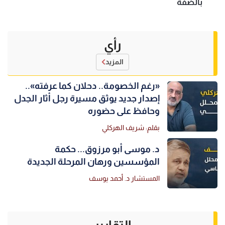
بالضفة
رأي
المزيد
«رغم الخصومة.. دحلان كما عرفته»..
إصدار جديد يوثق مسيرة رجل أثار الجدل
وحافظ على حضوره
بقلم: شريف الهركلي
د. موسى أبو مرزوق... حكمة
المؤسسين ورهان المرحلة الجديدة
المستشار د. أحمد يوسف