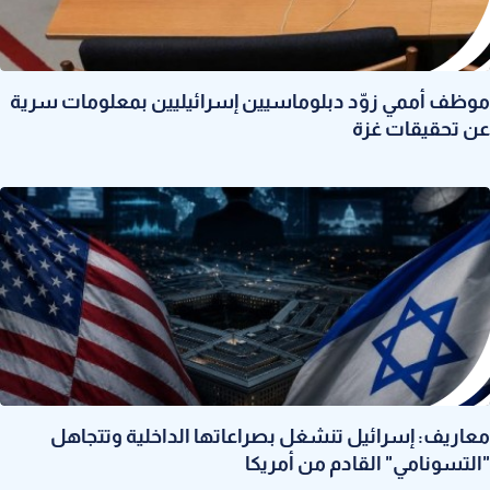
موظف أممي زوّد دبلوماسيين إسرائيليين بمعلومات سرية
عن تحقيقات غزة
معاريف: إسرائيل تنشغل بصراعاتها الداخلية وتتجاهل
"التسونامي" القادم من أمريكا