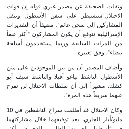
ونقلت الصحيفة عن مصدر عبري قوله إن قوات
الاحتلال“ستسيطر على سفن الأسطول وتنقل
المشاركين إلى سجن عائم”، مضيفاً أن التقديرات
الإسرائيلية تتوقع أن يكون المشاركون “أكثر عنفاً
من المرات السابقة وربما يستخدمون أسلحة
بيضاء”، وفق تعبيره.
وأضاف المصدر أن من بين الموجودين على متن
الأسطول الناشط تياغو أفيلا والناشط سيف أبو
كشك، مشيراً إلى أن سلطات الاحتلال“لن تفرج
عنهما سريعاً هذه المرة”.
وكان الاحتلال قد أطلقت سراح الناشطين في 10
مايو/أيار الجاري، بعد توقيفهما خلال مشاركتهما
في “أسطول الصمود” العالمي، الذي ضم أكثر