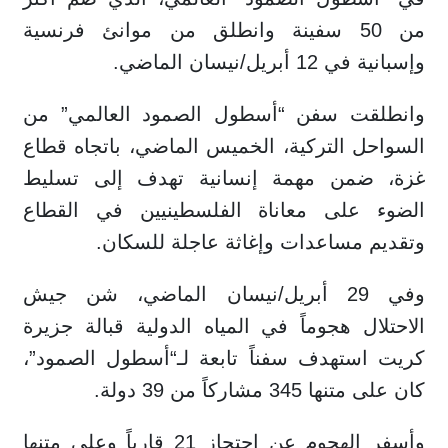
من 50 سفينة وانطلق من موانئ فرنسية
وإسبانية في 12 أبريل/نيسان الماضي.
وانطلقت سفن “أسطول الصمود العالمي” من
السواحل التركية، الخميس الماضي، باتجاه قطاع
غزة، ضمن مهمة إنسانية تهدف إلى تسليط
الضوء على معاناة الفلسطينيين في القطاع
وتقديم مساعدات وإغاثة عاجلة للسكان.
وفي 29 أبريل/نيسان الماضي، شن جيش
الاحتلال هجوماً في المياه الدولية قبالة جزيرة
كريت استهدف سفناً تابعة لـ“أسطول الصمود”،
كان على متنها 345 مشاركاً من 39 دولة.
وأسفر الهجوم عن احتجاز 21 قارباً وعلى متنها