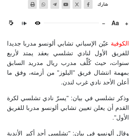
شارك
−
Aa
+
🔊
الكوفية
عيّن الإسباني تشابي ألونسو مدربا جديدا
للفريق الأول لنادي تشلسي بعقد يمتد لأربع
سنوات، حيث كُلِّف مدرب ريال مدريد السابق
بمهمة انتشال فريق "البلوز" من أزمته، وفق ما
أعلن الأحد نادي غرب لندن.
وذكر تشلسي في بيان: "يسرّ نادي تشلسي لكرة
القدم أن يعلن تعيين تشابي ألونسو مدربا للفريق
الأول".
وقال ‌ألونسو ⁠في بيان: "تشلسي أحد ⁠أكبر ​الأندية