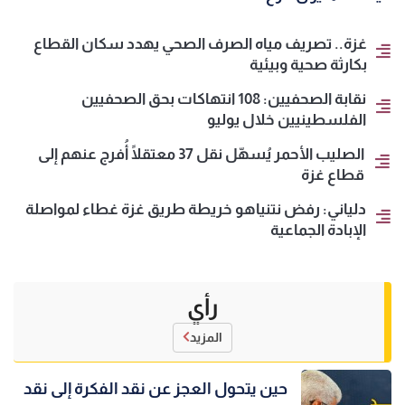
غزة.. تصريف مياه الصرف الصحي يهدد سكان القطاع
بكارثة صحية وبيئية
نقابة الصحفيين: 108 انتهاكات بحق الصحفيين
الفلسطينيين خلال يوليو
الصليب الأحمر يُسهّل نقل 37 معتقلًا أُفرج عنهم إلى
قطاع غزة
دلياني: رفض نتنياهو خريطة طريق غزة غطاء لمواصلة
الإبادة الجماعية
رأي
المزيد
حين يتحول العجز عن نقد الفكرة إلى نقد