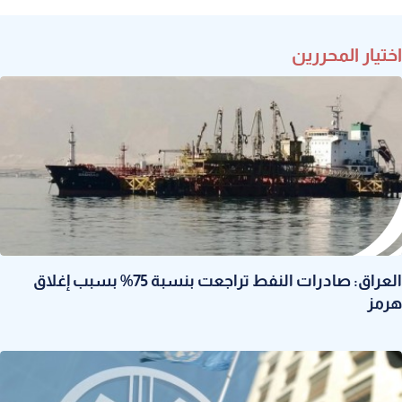
اختيار المحررين
العراق: صادرات النفط تراجعت بنسبة 75% بسبب إغلاق
هرمز