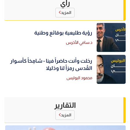
رأي
المزيد
رؤية طليعية بوقائع وطنية
د.سامي الأخرس
رحَلت وأنت حاضراً فينا - شامِخاً كأسوار
القُدس رمزاً لنا ودَليلا
محمود البوليس
التقارير
المزيد