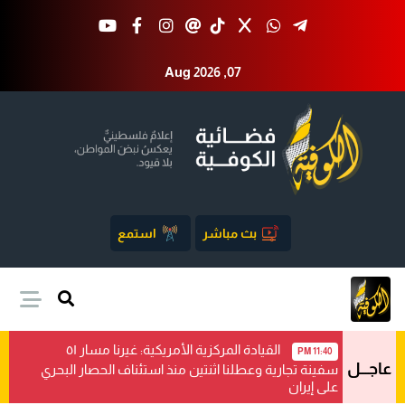
Aug 2026 ,07
بث مباشر
استمع
القيادة المركزية الأمريكية: غيرنا مسار ٥١
11:40 PM
عاجـــل
سفينة تجارية وعطلنا اثنتين منذ استئناف الحصار البحري
على إيران