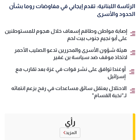
الرئاسة اللبنانية: تقدم إيجابي في مفاوضات روما بشأن
الحدود والأسرى
إصابة مواطن وطاقم إسعاف خلال هجوم للمستوطنين
على أبو نجيم جنوب بيت لحم
هيئة شؤون الأسرى والمحررين تدعو الصليب الأحمر
لاتخاذ موقف ضد سياسة بن غفير
أوغندا توافق على نشر قوات في غزة بعد تقارب مع
إسرائيل
الاحتلال يعتقل سائق مساعدات في رفح بزعم انتمائه
لـ"نخبة القسام"
رأي
المزيد