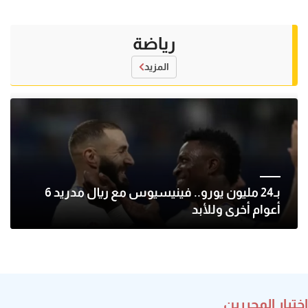
رياضة
المزيد
بـ24 مليون يورو.. فينيسيوس مع ريال مدريد 6
أعوام أخرى وللأبد
اختيار المحررين