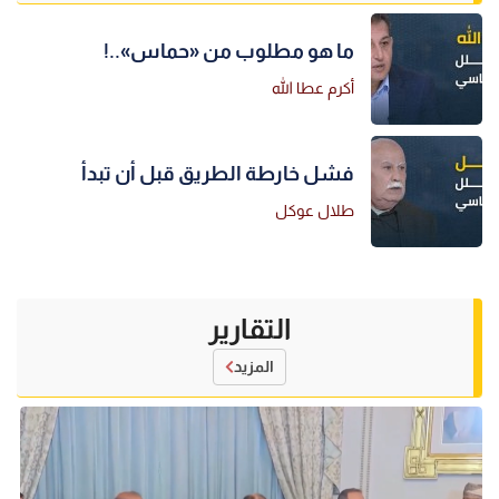
ما هو مطلوب من «حماس»..!
أكرم عطا الله
فشل خارطة الطريق قبل أن تبدأ
طلال عوكل
التقارير
المزيد