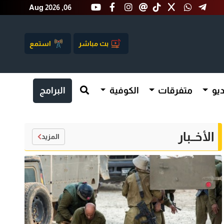
Aug 2026 ,06
بث مباشر
استمع
يو
متفرقات
الكوفية
البرامج
الأخــبار
المزيد