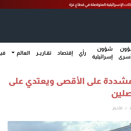
كات الإسرائيلية المتواصلة في قطاع غزة
ون
شؤون
رأي
إقتصاد
تقـاريــر
العالم
فيد
أسرى
إسرائيلية
مشددة على الأقصى ويعتدي على
صلين
الأخـبار