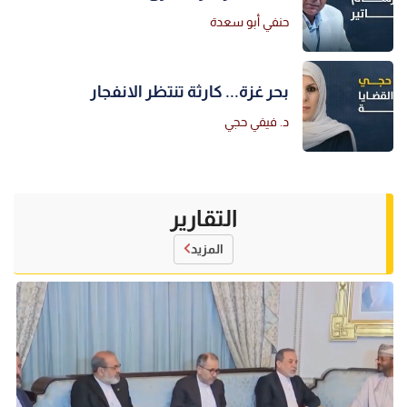
حنفي أبو سعدة
بحر غزة... كارثة تنتظر الانفجار
د. فيفي حجي
التقارير
المزيد