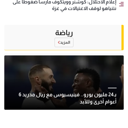
إعلام الاحتلال: كوشنر وويتكوف مارسا ضغوطا على
نتنياهو لوقف الاغتيالات في غزة
رياضة
المزيد
بـ24 مليون يورو.. فينيسيوس مع ريال مدريد 6
أعوام أخرى وللأبد