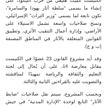
الكنيست عميت هليفي من حزب الليكود، على
إنشاء ما يسمى “سلطة آثار يهودا والسامرة”،
تكون تابعة لما يسمى “وزير التراث” الإسرائيلي،
وتمنح صلاحيات واسعة تشمل الاستيلاء على
الأراضي، وإدارة أعمال التنقيب الأثري، وتطبيق
القوانين المتعلقة بالآثار في المناطق المصنفة
(ب و ج).
وقد أيد مشروع القانون 23 عضوًا في الكنيست
مقابل معارضة 14، على أن يُحال إلى لجنة
التعليم والثقافة والرياضة تمهيدًا لمناقشته
والتصويت عليه بالقراءتين الثانية والثالثة.
وبحسب المشروع، سيتم نقل صلاحيات “ضابط
الآثار” التابع لوحدة “الإدارة المدنية” في جيش