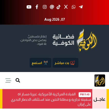
Aug 2026 ,07
بث مباشر
استمع
القيادة المركزية الأمريكية: غيرنا مسار ٥١
11:40 PM
عاجـــل
سفينة تجارية وعطلنا اثنتين منذ استئناف الحصار البحري
على إيران