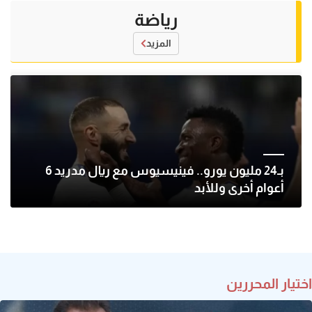
رياضة
المزيد
بـ24 مليون يورو.. فينيسيوس مع ريال مدريد 6
أعوام أخرى وللأبد
اختيار المحررين