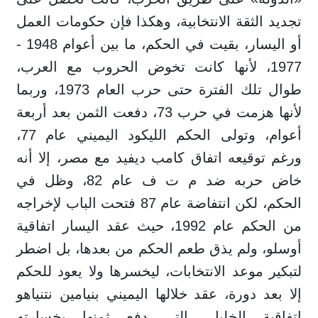
تجديد الثقة الانتخابية، وهكذا فإن حكومات العمل
أو اليسار، بقيت في الحكم، ما بين أعوام 1948 -
1977، لأنها كانت تخوض الحروب مع العرب،
طوال تلك الفترة حتى حرب العام 1973، وربما
لأنها هزمت في حرب 73، دفعت الثمن بعد أربعة
أعوام، وتولى الحكم الليكود اليميني عام 77،
ورغم توقيعه اتفاق كامب ديفيد مع مصر، إلا أنه
خاض حربه ضد م ت ف عام 82، وظل في
الحكم، لكن انتفاضة عام 87 فتحت الباب لإخراجه
من الحكم عام 1992، حيث عقد اليسار اتفاقية
أوسلو، ولم يذق طعم الحكم من بعدها، بل اضطر
لتبكير موعد الانتخابات، ليخسرها ولا يعود للحكم
إلا بعد دورة، عقد خلالها اليميني بنيامين نتنياهو
اتفاقية الخليل، التي دفع ثمنها بخسارته