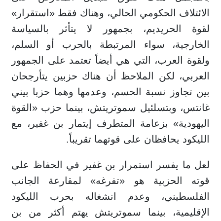
الائتلاف الحكومي الحالي، وهناك فقط «استقرار»
لقوة الحريديم، بجمهور لا يتأثر بالسياسة
الخارجية، سواء المرتبطة بالحرب أو السلم،
ولقوة العرب، التي هي أيضاً تعتمد على الجمهور
العربي، لكن الملاحظ أن هناك حزبين يتأرجحان
بين تجاوز نسبة الحسم، وعدمها وهما حزبا بيني
غانتس، وبتسلئيل سموتريتش، بينما حزب «القوة
اليهودية» بزعامة المتطرف إيتمار بن غفير، مع
الليكود يحافظان على قوتهما تقريباً.
لعل ما يفسر استمرار بن غفير في الحفاظ على
قوته الحزبية هو «تفرغه» لمقارعة الجانب
الفلسطيني، وعدم انشغاله بحرب الليكود
الإقليمية، بينما سموتريتش يهتم أكثر من بن