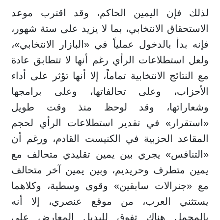
لذلك فإن اليمين الحاكم، وقد اقترب موعد
الاستحقاق الانتخابي، بما لا يزيد على ستة شهور،
فإنه بدأ بالدخول عملياً في «البازار الانتخابي»،
ولعل استطلاعات الرأي رغم أنها لا تتطابق عادة
مع النتائج الانتخابية تماماً، إلا أنها تؤثر على أداء
الأحزاب، وعلى تحالفاتها، وعلى برامجها
وشعاراتها، وقد لوحظ منذ وقت طويل
«استقرار» في تقدير استطلاعات الرأي لحجم
المقاعد الحزبية في الكنيست القادم، ورغم أن
«التنافس» يجري بين يمين تقليدي متحالف مع
يمين متطرف وحريديم، وبين يمين آخر متحالف
مع «جنرالات سابقين» وقوى وسطية، وكلاهما
يستثني العرب، من موقع عنصري، إلا أنه
بالمجمل هناك تفوق للبديل المعارض على