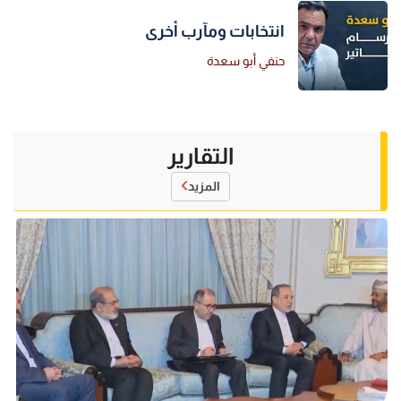
انتخابات ومآرب أخرى
حنفي أبو سعدة
التقارير
المزيد