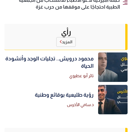
حملة أميركية تدعو الأطباء للانسحاب من الجمعية
الطبية احتجاجًا على موقفها من حرب غزة
رأي
المزيد
محمود درويش.. تجليات الوجد وأنشودة
الحياة
ثائر أبو عطيوي
رؤية طليعية بوقائع وطنية
د.سامي الأخرس