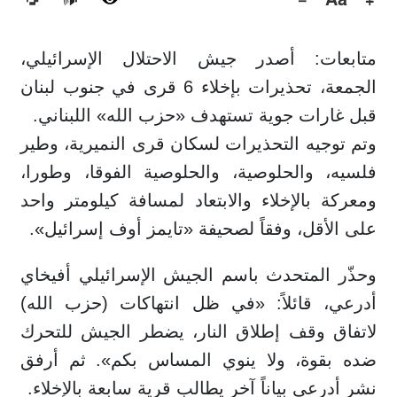
🔊
متابعات: أصدر جيش الاحتلال الإسرائيلي،
الجمعة، تحذيرات بإخلاء 6 قرى في جنوب لبنان
قبل غارات جوية تستهدف «حزب الله» اللبناني.
وتم توجيه التحذيرات لسكان قرى النميرية، وطير
فلسيه، والحلوصية، والحلوصية الفوقا، وطورا،
ومعركة بالإخلاء والابتعاد لمسافة كيلومتر واحد
على الأقل، وفقاً لصحيفة «تايمز أوف إسرائيل».
وحذّر المتحدث باسم الجيش الإسرائيلي أفيخاي
أدرعي، قائلاً: «في ظل انتهاكات (حزب الله)
لاتفاق وقف إطلاق النار، يضطر الجيش للتحرك
ضده بقوة، ولا ينوي المساس بكم». ثم أرفق
نشر أدرعي بياناً آخر يطالب قرية سابعة بالإخلاء.