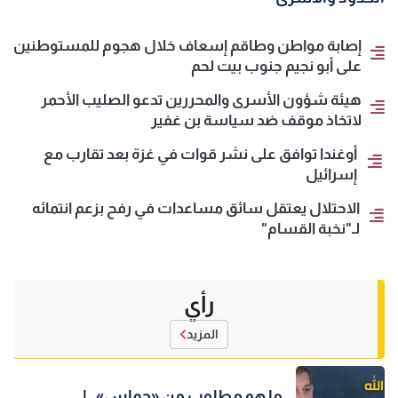
إصابة مواطن وطاقم إسعاف خلال هجوم للمستوطنين
على أبو نجيم جنوب بيت لحم
هيئة شؤون الأسرى والمحررين تدعو الصليب الأحمر
لاتخاذ موقف ضد سياسة بن غفير
أوغندا توافق على نشر قوات في غزة بعد تقارب مع
إسرائيل
الاحتلال يعتقل سائق مساعدات في رفح بزعم انتمائه
لـ"نخبة القسام"
رأي
المزيد
ما هو مطلوب من «حماس»..!