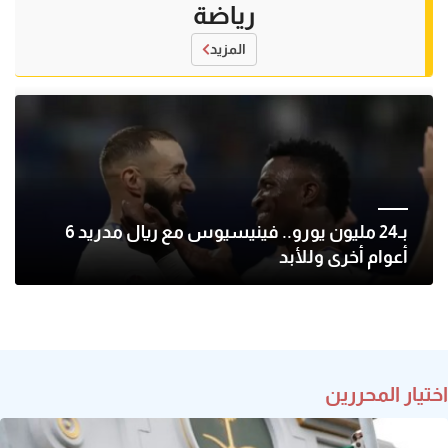
رياضة
المزيد
بـ24 مليون يورو.. فينيسيوس مع ريال مدريد 6
أعوام أخرى وللأبد
اختيار المحررين