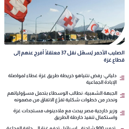
الصليب الأحمر يُسهّل نقل 37 معتقلًا أُفرج عنهم إلى
قطاع غزة
دلياني: رفض نتنياهو خريطة طريق غزة غطاء لمواصلة
الإبادة الجماعية
الجبهة الشعبية: نطالب الوسطاء بتحمل مسؤولياتهم
ونحذر من خطوات شكلية تفرّغ الاتفاق من مضمونه
وزير خارجية مصر يبحث مع ملادينوف مستجدات غزة
واستكمال تنفيذ خارطة الطريق
تدمير 900 شاحنة.. إسرائيل تدفع غزة إلى حافة المجاعة