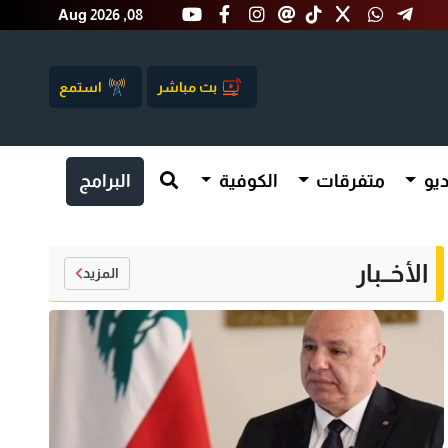
Aug 2026 ,08
بث مباشر
استمع
يو
متفرقات
الكوفية
البرامج
الأخــبار
المزيد