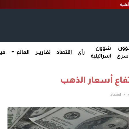
غلبية
ون
شؤون
رأي
إقتصاد
تقـاريــر
العالم
فيد
أسرى
إسرائيلية
تفاع أسعار الذهب
اقتصاد