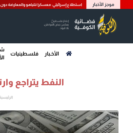
موجز الأخبار
استطلاع إسرائيلي: معسكرا نتنياهو والمعارضة دون أ
شؤ
الأخـبار
فلسطينيات
ال
النفط يتراجع وار
الرئيسية