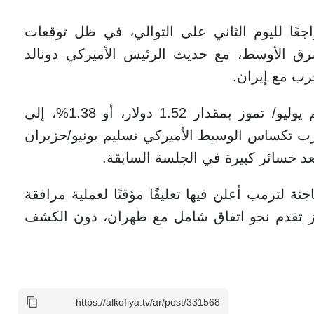
جعًا لليوم الثاني على التوالي، في ظل توقعات
رق الأوسط، مع حديث الرئيس الأميركي دونالد
رب مع إيران.
وانخفضت العقود الآجلة لخام برنت تسليم يوليو/ تموز بمقدار 1.52 دولار، أو 1.38%، إلى
ام غرب تكساس الوسيط الأميركي تسليم يونيو/حزيران
لترمب أعلن فيها تعليقًا مؤقتًا لعملية مرافقة
ز تقدم نحو اتفاق شامل مع طهران، دون الكشف