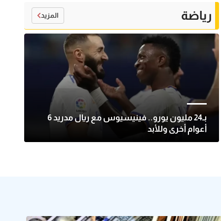
رياضة
المزيد
بـ24 مليون يورو.. فينيسيوس مع ريال مدريد 6
أعوام أخرى وللأبد