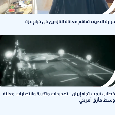
حرارة الصيف تفاقم معاناة النازحين في خيام غزة
خطاب ترمب تجاه إيران.. تهديدات متكررة وانتصارات معلنة
وسط مأزق أمريكي