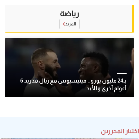
رياضة
المزيد
بـ24 مليون يورو.. فينيسيوس مع ريال مدريد 6
أعوام أخرى وللأبد
اختيار المحررين