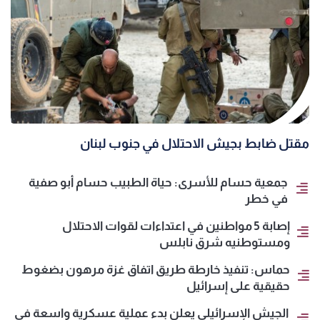
مقتل ضابط بجيش الاحتلال في جنوب لبنان
جمعية حسام للأسرى: حياة الطبيب حسام أبو صفية
في خطر
إصابة 5 مواطنين في اعتداءات لقوات الاحتلال
ومستوطنيه شرق نابلس
حماس: تنفيذ خارطة طريق اتفاق غزة مرهون بضغوط
حقيقية على إسرائيل
الجيش الإسرائيلي يعلن بدء عملية عسكرية واسعة في