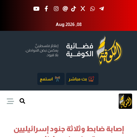
Aug 2026 ,08
بث مباشر
استمع
إصابة ضابط وثلاثة جنود إسرائيليين