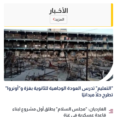
الأخــبار
المزيد
"التعليم" تدرس العودة الوجاهية للثانوية بغزة و"أونروا"
تطرح حلًا ميدانيًا
الغارديان: "مجلس السلام" يطلق أول مشروع لبناء
قاعدة عسكرية في غزة