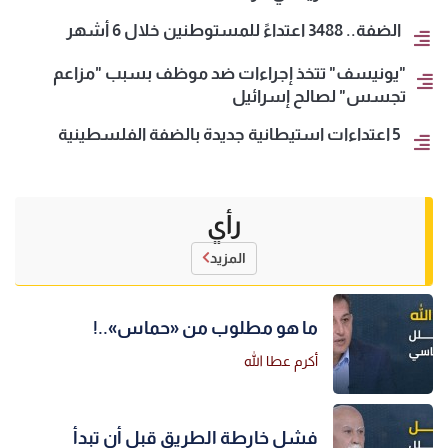
الضفة.. 3488 اعتداءً للمستوطنين خلال 6 أشهر
"يونيسف" تتخذ إجراءات ضد موظف بسبب "مزاعم
تجسس" لصالح إسرائيل
5 اعتداءات استيطانية جديدة بالضفة الفلسطينية
رأي
المزيد
ما هو مطلوب من «حماس»..!
أكرم عطا الله
فشل خارطة الطريق قبل أن تبدأ