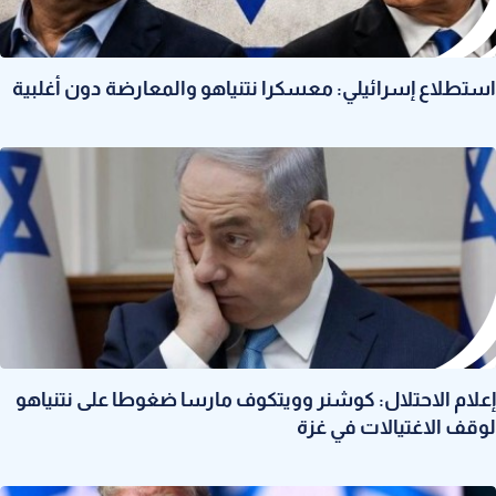
استطلاع إسرائيلي: معسكرا نتنياهو والمعارضة دون أغلبية
إعلام الاحتلال: كوشنر وويتكوف مارسا ضغوطا على نتنياهو
لوقف الاغتيالات في غزة