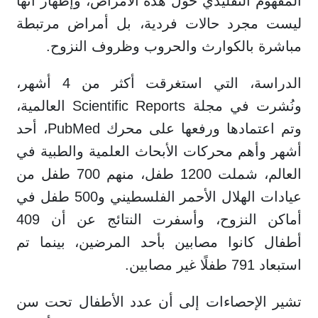
المفهوم التقليدي حول هذه الأمراض، وإظهار أنها
ليست مجرد حالات فردية، بل أمراض مرتبطة
مباشرة بالكوارث والحروب وظروف النزوح.
الدراسة، التي استغرقت أكثر من 4 أشهر،
ونُشرت في مجلة Scientific Reports العالمية،
وتم اعتمادها ورفعها على محرك PubMed، أحد
أشهر وأهم محركات الأبحاث العلمية والطبية في
العالم، شملت 1200 طفل، منهم 700 طفل من
عيادات الهلال الأحمر الفلسطيني و500 طفل في
أماكن النزوح، وأسفرت النتائج عن أن 409
أطفال كانوا مصابين بأحد المرضين، بينما تم
استبعاد 791 طفلًا غير مصابين.
تشير الإحصاءات إلى أن عدد الأطفال تحت سن