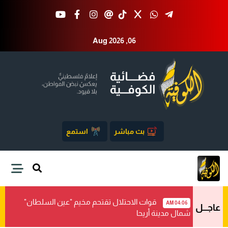
Aug 2026 ,06
بث مباشر
استمع
قوات الاحتلال تقتحم مخيم "عين السلطان"
04:06 AM
عاجـــل
شمال مدينة أريحا