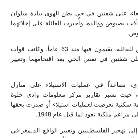
ربعاء، على شقتين في حي بطن الهوى ببلدة سلوان
ت بصبوص ووالده، وأُجبرت العائلة على إخلائهما
وص.
وتقع الشقتان ضمن بناية تضم أربعة شقق للعائلة، يقيمون فيها منذ 63 عاماً. وكانت قوات
على شقتين في نفس الحي بعد اقتحامهما وتغيير
 تصاعداً في عمليات الاستيلاء على منازل
ية، حيث تشير تقارير مركز معلومات وادي حلوة
 "عير عميم" إلى أن أكثر من 80 شقة سكنية تعرضت لعمليات استيلاء أو صدرت بحقها
زاعم ملكية تعود لما قبل عام 1948.
 تهجير الفلسطينيين وتغيير الواقع الديمغرافي