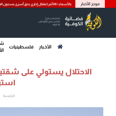
موجز الأخبار
بالأسماء | 66 أمر اعتقال إداري بحق أسرى بسجون الاحتلال
شؤ
الأخـبار
فلسطينيات
ال
الاحتلال يستولي على شقت
استي
الرئيسية