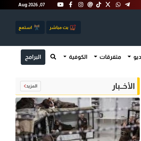
Aug 2026 ,07
بث مباشر
استمع
يو
متفرقات
الكوفية
البرامج
الأخــبار
المزيد