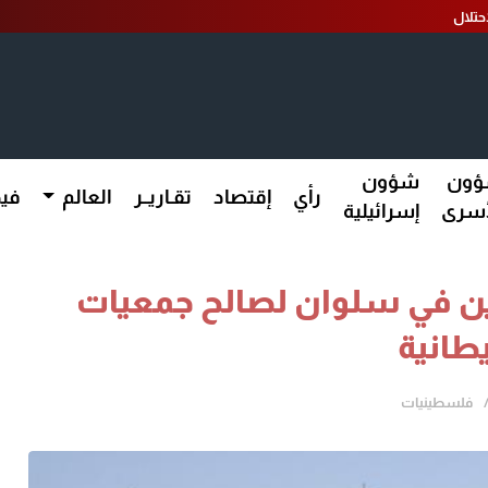
ون
شؤون
رأي
إقتصاد
تقـاريــر
العالم
فيد
أسرى
إسرائيلية
ين في سلوان لصالح جمعيات
طانية
فلسطينيات