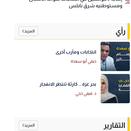
ومستوطنيه شرق نابلس
رأي
المزيد
انتخابات ومآرب أخرى
حنفي أبو سعدة
بحر غزة... كارثة تنتظر الانفجار
د. فيفي حجي
التقارير
المزيد