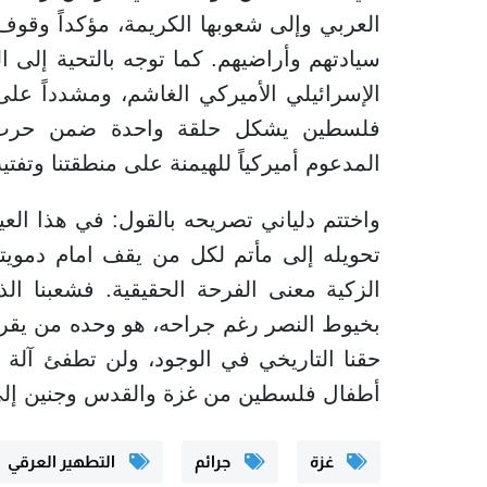
العربي وإلى شعوبها الكريمة، مؤكداً وقوف 
سيادتهم وأراضيهم. كما توجه بالتحية إلى ا
الإسرائيلي الأميركي الغاشم، ومشدداً عل
فلسطين يشكل حلقة واحدة ضمن حرب اس
المدعوم أميركياً للهيمنة على منطقتنا وتفت
واختتم دلياني تصريحه بالقول: في هذا العيد
تحويله إلى مأتم لكل من يقف امام دمويته
الزكية معنى الفرحة الحقيقية. فشعبنا 
بخيوط النصر رغم جراحه، هو وحده من يقرر 
حقنا التاريخي في الوجود، ولن تطفئ آلة ا
أطفال فلسطين من غزة والقدس وجنين إلى 
غزة
جرائم
التطهير العرقي