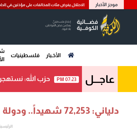
موجز الأخبار
الاحتلال يفرض مئات المخالفات على مؤذنين في الداخ
شؤ
الأخـبار
فلسطينيات
ال
عاجـــل
حزب الله: نستهج
07:23 PM
دلياني: 72,253 شهيداً.. ودولة الإبادة تواصل اغتيال فرحة العيد
الرئيسية