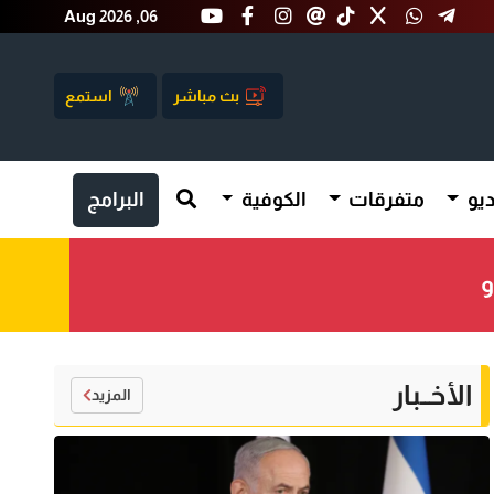
Aug 2026 ,06
بث مباشر
استمع
يو
متفرقات
الكوفية
البرامج
و
الأخــبار
المزيد