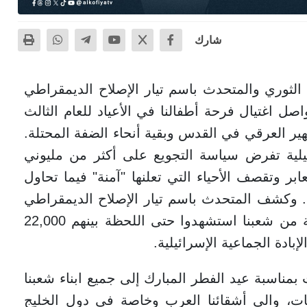
شارك
لثوري والمتحدث باسم تيار الإصلاح الديمقراطي
واصل اغتيال فرحة أطفالنا في الأعياد للعام الثالث
طهير العرقي في القدس وبقية أنحاء الضفة المحتلة.
ئيلية تفرض سياسة التجويع على أكثر من مليوني
 وتقصف الأحياء التي تعلنها "آمنة" فيما تحاول
. وكشف المتحدث باسم تيار الإصلاح الديمقراطي
في حركة فتح أن 72,253 مواطناً ومواطنة من شعبنا استشهدوا حتى اللحظة بينهم 22,000
دة الجماعية الإسرائيلية.
 بمناسبة عيد الفطر المبارك إلى جميع ابناء شعبنا
ت، والى أشقائنا العرب وخاصة في دول الخليج