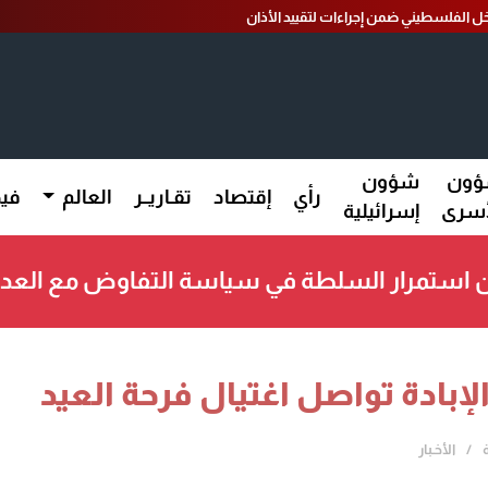
ل الفلسطيني ضمن إجراءات لتقييد الأذان
ون
شؤون
رأي
إقتصاد
تقـاريــر
العالم
فيد
أسرى
إسرائيلية
ن استمرار السلطة في سياسة التفاوض مع العد
الأخـبار