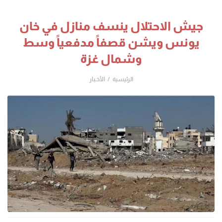
جيش الاحتلال ينسف منازل في خان
يونس ويشن قصفاً مدفعياً وسط
وشمال غزة
الرئيسية
الأخـبار