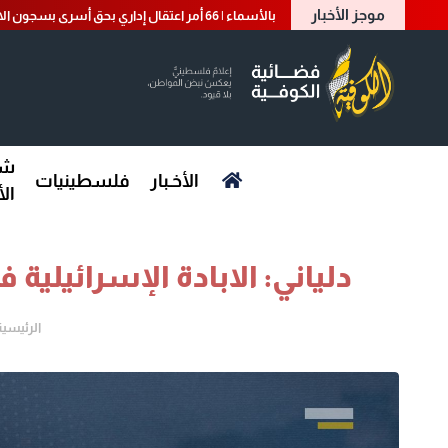
موجز الأخبار
بالأسماء | 66 أمر اعتقال إداري بحق أسرى بسجون الاحتلال
شؤ
الأخـبار
فلسطينيات
ال
دلياني: الابادة الإسرائيلية
الرئيسية