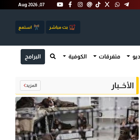
Aug 2026 ,07
بث مباشر
استمع
يو
متفرقات
الكوفية
البرامج
الأخــبار
المزيد