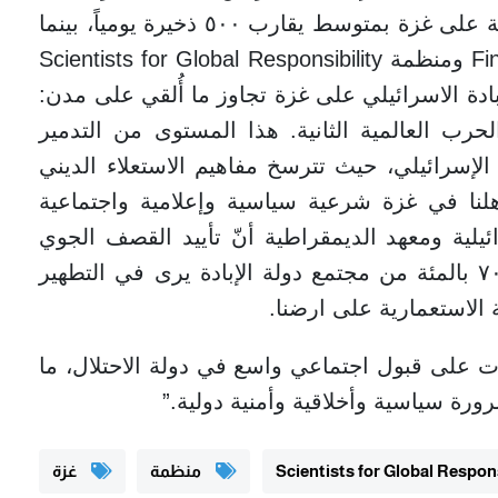
الشهرين الأولين من حرب الإبادة الاسرائيلية على غزة بمتوسط يقارب ٥٠٠ ذخيرة يومياً، بينما
قدّر محللون استشهدت بهم Financial Times ومنظمة Scientists for Global Responsibility
بادة الاسرائيلي على غزة تجاوز ما أُلقي على مدن:
رب العالمية الثانية. هذا المستوى من التدمير
لإسرائيلي، حيث تترسخ مفاهيم الاستعلاء الديني
هلنا في غزة شرعية سياسية وإعلامية واجتماعية
ظهر استطلاعات قناة ١٢ الإسرائيلية ومعهد الديمقراطية أنّ تأييد القصف الجوي
العشوائي تجاوز ٩٠ بالمئة، وأن أكثر من ٧٠ بالمئة من مجتمع دولة الإبادة يرى في التطهير
ة الاستعمارية على ارضنا.
دت على قبول اجتماعي واسع في دولة الاحتلال، ما
ورة سياسية وأخلاقية وأمنية دولية.”
منظمة
غزة