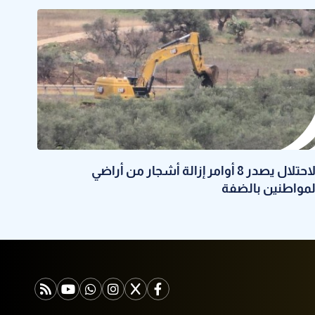
الاحتلال يصدر 8 أوامر إزالة أشجار من أراضي
لمواطنين بالضفة