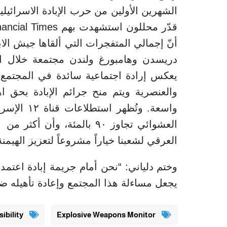
أنّ إجمالي المتفجرات التي ألقاها جيش الا
دريسدن وهامبورغ ولندن مجتمعة خلال الح
يعكس إرادة اجتماعية سائدة في المجتمع ا
والعنصرية ويتم منح جرائم الإبادة بحق ا
واسعة. وتُ
العرقي لشعبنا خياراً مشروعاً لتعزيز الهيمن
وختم دلياني: “نحن أمام جريمة إبادة اعتم
يجعل مساءلة هذا المجتمع وإعادة تأهيله ضر
Scientists for Global Responsibility
Explosive Weapons Monitor