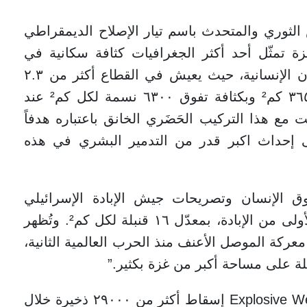
لثوري والمتحدث باسم تيار الإصلاح الديمقراطي
زة تمثّل أحد أكثر الجغرافيات كثافة سكانية في
العالم، وهو ما توثقّه الأمم المتحدة للشؤون الإنسانية، حيث يعيش في القطاع أكثر من ٢.٣
مليون فلسطيني داخل مساحة لا تتجاوز ٣٦٥ كم² وبكثافة تفوق ٦٣٠٠ نسمة لكل كم² عند
لت مع هذا التركيب الحَضَري الخانق باعتباره هدفاً
ى إحداث اكبر قدر من التدمير البشري في هذه
ق الإنسان وتصريحات جيش الإبادة الإسرائيلي
بإسقاط نحو ٦٠٠٠ قنبلة خلال الأيام الـ٦ الأولى من الإبادة، بمعدّل ١٦ قنبلة لكل كم². وتُظهر
حدة تعتبر معركة الموصل الأعنف منذ الحرب العالمية الثانية،
وتابع دلياني: “تؤكد بيانات Explosive Weapons Monitor إسقاط أكثر من ٢٩٠٠٠ ذخيرة خلال