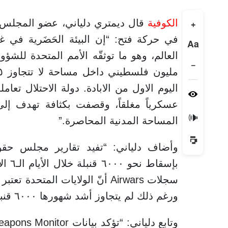
الكوفية
قال ديمتري دلياني، عضو المجلس ا
+
في حركة فتح: “إن البيئة الحَضَرية في غ
Aa
−
اليوم الاول من الابادة. دولة الاحتلال تعام
عسكرياً مغلقاً، وقصفت بكثافة تهدف إل
🔊
المساحة المدنية المحاصرة.”
وأضاف دلياني: “تفيد تقارير مجلس حقو
سجلات Airwars أنّ الولايات المت
ورغم ذلك لم يتجاوز أشد شهورها ٦٠٠٠ قنبلة على مساحة أكبر من غزة بكثير.”