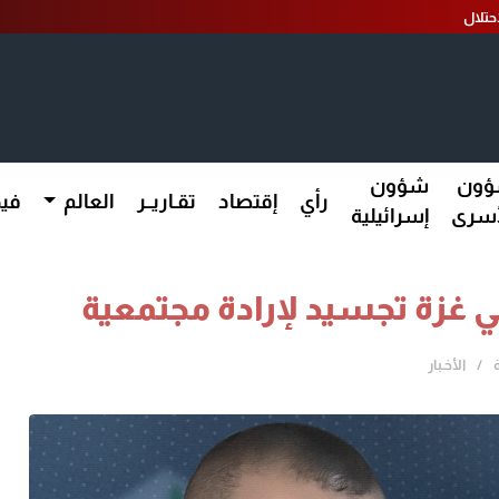
ون
شؤون
رأي
إقتصاد
تقـاريــر
العالم
فيد
أسرى
إسرائيلية
 في غزة تجسيد لإرادة مجتمعية
الأخـبار