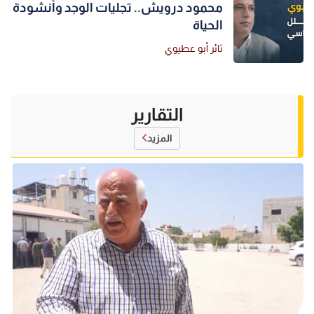
محمود درويش.. تجليات الوجد وأنشودة
الحياة
ثائر أبو عطيوي
التقارير
المزيد