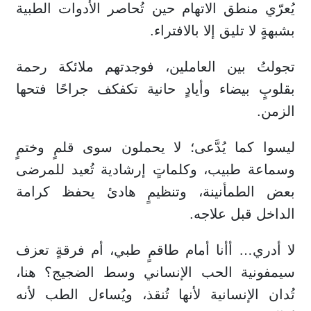
يُعرّي منطق الاتهام حين تُحاصر الأدوات الطبية
بشبهةٍ لا تليق إلا بالافتراء.
تجولتُ بين العاملين، فوجدتهم ملائكة رحمة
بقلوبٍ بيضاء وأيادٍ حانية تكفكف جراحًا فتحها
الزمن.
ليسوا كما يُدَّعى؛ لا يحملون سوى قلمٍ وختمٍ
وسماعة طبيب، وكلماتٍ إرشادية تُعيد للمرضى
بعض الطمأنينة، وتنظيمٍ هادئ يحفظ كرامة
الداخل قبل علاجه.
لا أدري… أأنا أمام طاقمٍ طبي، أم فرقةٍ تعزف
سيمفونية الحب الإنساني وسط الضجيج؟ هنا،
تُدان الإنسانية لأنها تُنقذ، ويُساءل الطب لأنه