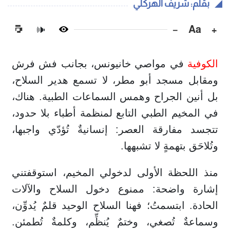
بقلم: شريف الهركلي
−
Aa
+
🔊
الكوفية
في مواصي خانيونس، بجانب فش فرش
ومقابل مسجد أبو مطر، لا تسمع هدير السلاح،
بل أنين الجراح وهمس السماعات الطبية. هناك،
في المخيم الطبي التابع لمنظمة أطباء بلا حدود،
تتجسد مفارقة العصر: إنسانيةٌ تُؤدّي واجبها،
وتُلاحَق بتهمةٍ لا تشبهها.
منذ اللحظة الأولى لدخولي المخيم، استوقفتني
إشارة واضحة: ممنوع دخول السلاح والآلات
الحادة. ابتسمتُ؛ فهنا السلاح الوحيد قلمٌ يُدوِّن،
وسماعةٌ تُصغي، وختمٌ يُنظِّم، وكلمةٌ تُطمئن.