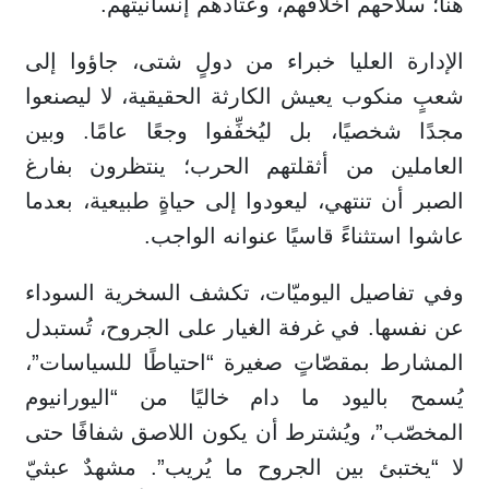
هنا؛ سلاحهم أخلاقهم، وعتادهم إنسانيتهم.
الإدارة العليا خبراء من دولٍ شتى، جاؤوا إلى
شعبٍ منكوب يعيش الكارثة الحقيقية، لا ليصنعوا
مجدًا شخصيًا، بل ليُخفِّفوا وجعًا عامًا. وبين
العاملين من أثقلتهم الحرب؛ ينتظرون بفارغ
الصبر أن تنتهي، ليعودوا إلى حياةٍ طبيعية، بعدما
عاشوا استثناءً قاسيًا عنوانه الواجب.
وفي تفاصيل اليوميّات، تكشف السخرية السوداء
عن نفسها. في غرفة الغيار على الجروح، تُستبدل
المشارط بمقصّاتٍ صغيرة “احتياطًا للسياسات”،
يُسمح باليود ما دام خاليًا من “اليورانيوم
المخصّب”، ويُشترط أن يكون اللاصق شفافًا حتى
لا “يختبئ بين الجروح ما يُريب”. مشهدٌ عبثيّ