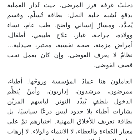
دخلتُ غرفة فرز المرضى، حيث تُدار العملية
بدقةٍ تُشبه خلية النحل: بطاقة تُسلَّم، وقسم
يُحدَّد، ومسارٌ إنساني واضح. طب عام، نساء
وولادة، جراحة، غيار، علاج طبيعي، أطفال،
أمراض مزمنة، صحة نفسية، مختبر، صيدلية…
نظامٌ لا يعرف الفوضى، وإن كان يعمل تحت
قصف الفوضى.
العاملون هنا عمادُ المؤسسة وروحُها. أطباء،
ممرضون، مرشدون، إداريون، وأمنٌ يُنظِّم
الدخول بلطفٍ يُبدِّد التوتر. لباسهم المزيَّن
بشارات أطباء بلا حدود ليس درعًا سياسيًا، بل
بطاقة تعريف للأخلاق المهنية. اختيارهم تمّ على
معيار الكفاءة والعطاء، لا الانتماء والولاء. لا إرهاب