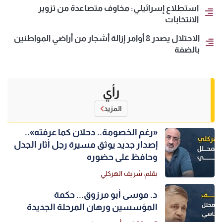
استطلاع إسرائيلي: مخاوف متصاعدة من تزوير
الانتخابات
الاحتلال يصدر 8 أوامر إزالة أشجار من أراضي المواطنين
بالضفة
رأي
المزيد
«رغم الخصومة.. دحلان كما عرفته»..
إصدار جديد يوثق مسيرة رجل أثار الجدل
وحافظ على حضوره
بقلم: شريف الهركلي
د. موسى أبو مرزوق... حكمة
المؤسسين ورهان المرحلة الجديدة