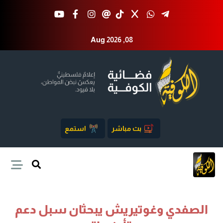
Aug 2026 ,08
بث مباشر
استمع
الصفدي وغوتيريش يبحثان سبل دعم