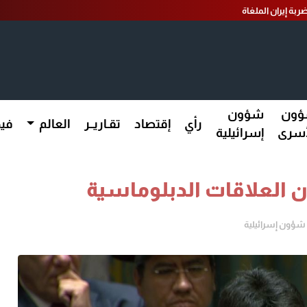
ربة إيران الملغاة
ون
شؤون
رأي
إقتصاد
تقـاريــر
العالم
فيد
أسرى
إسرائيلية
ن العلاقات الدبلوماسية
شؤون إسرائيلية