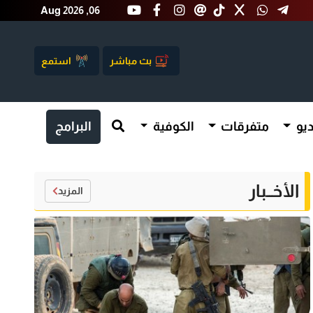
Aug 2026 ,06
بث مباشر
استمع
يو
متفرقات
الكوفية
البرامج
الأخــبار
المزيد