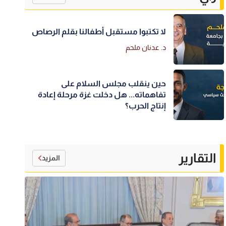
لا تكتبوا مستقبل أطفالنا بقلم الرصاص
د. عدنان ملحم
حين ينقلب مجلس السلام على
تفاهماته... هل دخلت غزة مرحلة إعادة
إنتاج الحرب؟
التقارير
المزيد