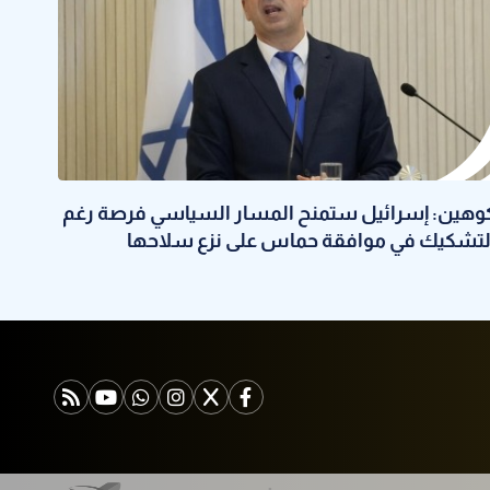
وهين: إسرائيل ستمنح المسار السياسي فرصة رغم
لتشكيك في موافقة حماس على نزع سلاحها