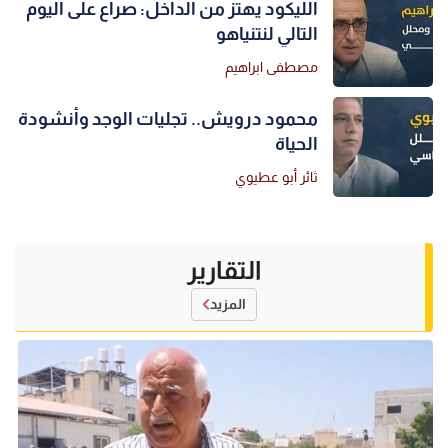
الليكود يهتز من الداخل: صراع على اليوم
التالي لنتنياهو
مصطفى ابراهيم
محمود درويش.. تجليات الوجد وأنشودة
الحياة
ثائر أبو عطيوي
التقارير
المزيد