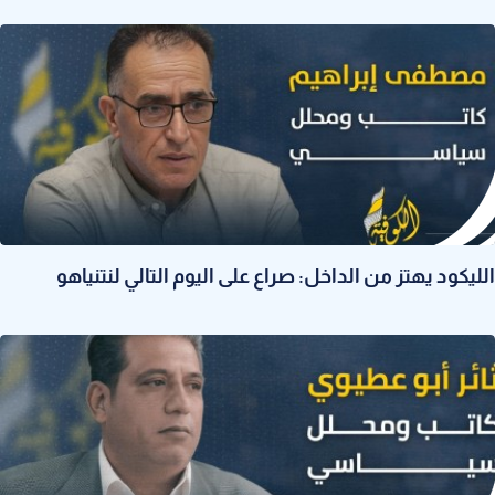
الليكود يهتز من الداخل: صراع على اليوم التالي لنتنياهو