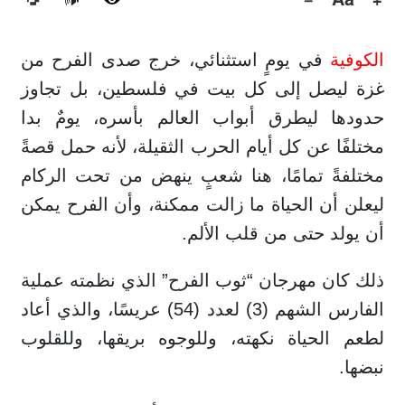
🔊
الكوفية
في يومٍ استثنائي، خرج صدى الفرح من
غزة ليصل إلى كل بيت في فلسطين، بل تجاوز
حدودها ليطرق أبواب العالم بأسره، يومٌ بدا
مختلفًا عن كل أيام الحرب الثقيلة، لأنه حمل قصةً
مختلفةً تمامًا، هنا شعبٍ ينهض من تحت الركام
ليعلن أن الحياة ما زالت ممكنة، وأن الفرح يمكن
أن يولد حتى من قلب الألم.
ذلك كان مهرجان “ثوب الفرح” الذي نظمته عملية
الفارس الشهم (3) لعدد (54) عريسًا، والذي أعاد
لطعم الحياة نكهته، وللوجوه بريقها، وللقلوب
نبضها.