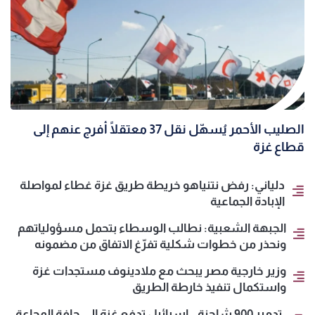
الصليب الأحمر يُسهّل نقل 37 معتقلًا أُفرج عنهم إلى
قطاع غزة
دلياني: رفض نتنياهو خريطة طريق غزة غطاء لمواصلة
الإبادة الجماعية
الجبهة الشعبية: نطالب الوسطاء بتحمل مسؤولياتهم
ونحذر من خطوات شكلية تفرّغ الاتفاق من مضمونه
وزير خارجية مصر يبحث مع ملادينوف مستجدات غزة
واستكمال تنفيذ خارطة الطريق
تدمير 900 شاحنة.. إسرائيل تدفع غزة إلى حافة المجاعة