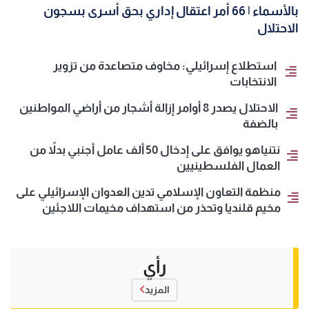
بالأسماء | 66 أمر اعتقال إداري بحق أسرى بسجون
الاحتلال
استطلاع إسرائيلي: مخاوف متصاعدة من تزوير
الانتخابات
الاحتلال يصدر 8 أوامر إزالة أشجار من أراضي المواطنين
بالضفة
نتنياهو يوافق على إدخال 50 ألف عامل أجنبي بدلاً من
العمال الفلسطينيين
منظمة التعاون الإسلامي تدين العدوان الإسرائيلي على
مخيم قلنديا وتحذر من استهداف مخيمات اللاجئين
رأي
المزيد