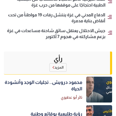
الطبية احتجاجًا على موقفها من حرب غزة
الدفاع المدني في غزة ينتشل رفات 19 مواطناً من تحت
أنقاض بناية مدمرة
جيش الاحتلال يعتقل سائق شاحنة مساعدات في غزة
بزعم مشاركته في هجوم 7 أكتوبر
رأي
المزيد
محمود درويش.. تجليات الوجد وأنشودة
الحياة
ثائر أبو عطيوي
رؤية طليعية بوقائع وطنية