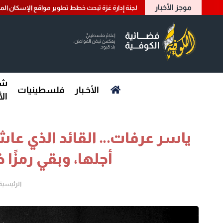
موجز الأخبار
لجنة إدارة غزة تبحث خطط تطوير مواقع الإسكان الم
شؤ
الأخـبار
فلسطينيات
ال
ياسر عرفات… القائد الذي ع
أجلها، وبقي رمزًا خ
الرئيسية