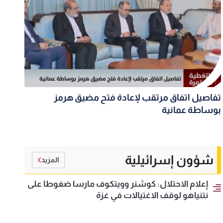
تفاصيل اتفاق مرتقب لإعادة فتح مضيق هرمز
بوساطة عمانية
شؤون إسرائيلية
المزيد
إعلام الاحتلال: كوشنر وويتكوف مارسا ضغوطا على
نتنياهو لوقف الاغتيالات في غزة