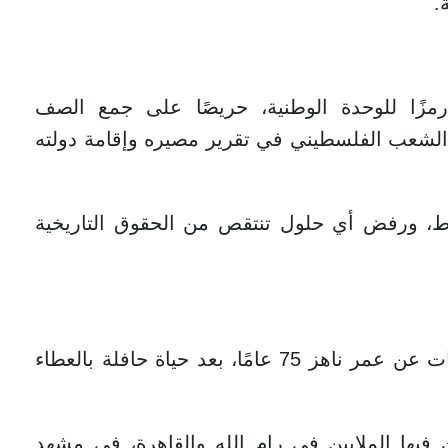
.
زًا للوحدة الوطنية، حريصًا على جمع الصف
الشعب الفلسطيني في تقرير مصيره وإقامة دولته
وط، ورفض أي حلول تنتقص من الحقوق التاريخية
في 11 نوفمبر عام 2004، رحل ياسر عرفات عن عمر ناهز 75 عامًا، بعد حياة حافلة بالعطاء
فيها الملايين في رام الله والقاهرة، في مشهدٍ