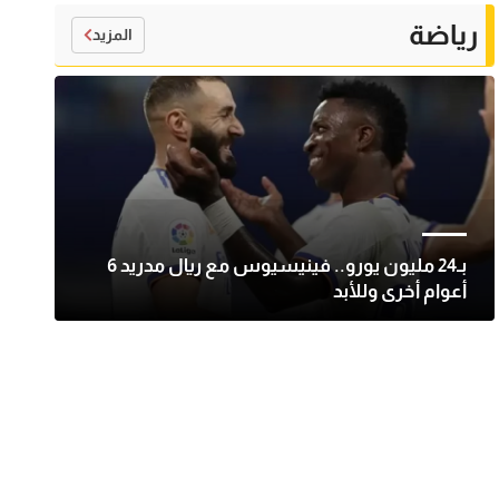
رياضة
المزيد
بـ24 مليون يورو.. فينيسيوس مع ريال مدريد 6
أعوام أخرى وللأبد