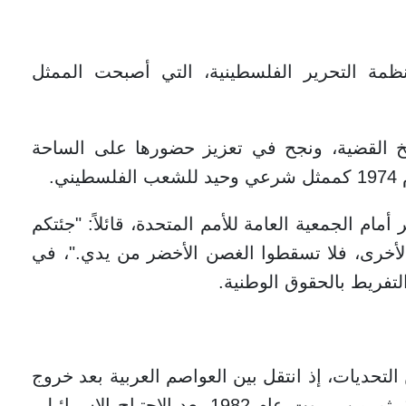
رئاسة منظمة التحرير الفلسطينية، التي أصبحت الممثل
خ القضية، ونجح في تعزيز حضورها على الساحة
ي.
مام الجمعية العامة للأمم المتحدة، قائلاً: "جئتكم
 الأخرى، فلا تسقطوا الغصن الأخضر من يدي."، في
لتفريط بالحقوق الوطنية.
تحديات، إذ انتقل بين العواصم العربية بعد خروج
المقاومة الفلسطينية من الأردن عام 1970، ثم من بيروت عام 1982 بعد الاجتياح الإسرائيلي