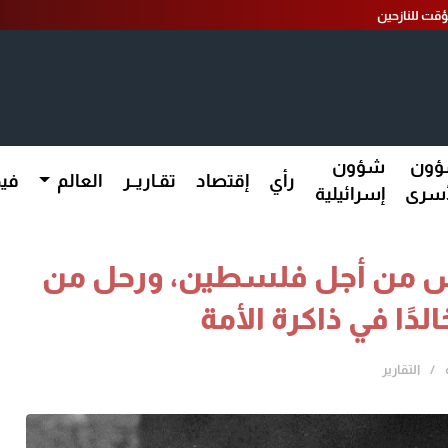
ؤقت للنازحين
ون
شؤون
رأي
إقتصاد
تقـاريــر
العالم
فيد
أسرى
إسرائيلية
اش من أجل فلسطين، ورحل من
الدًا في ذاكرة الأمة
التقارير