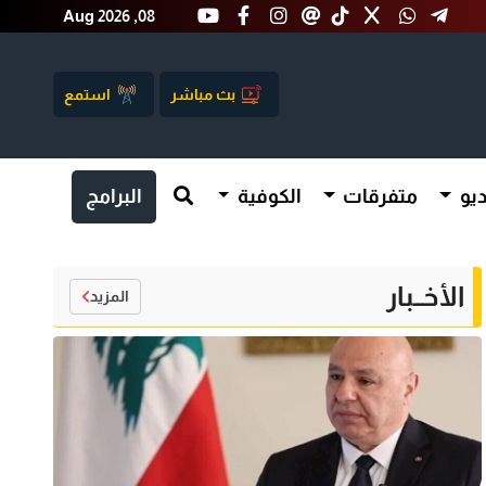
Aug 2026 ,08
بث مباشر
استمع
يو
متفرقات
الكوفية
البرامج
الأخــبار
المزيد