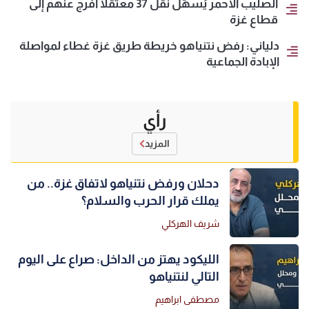
الصليب الأحمر يُسهّل نقل 37 معتقلًا أُفرج عنهم إلى
قطاع غزة
دلياني: رفض نتنياهو خريطة طريق غزة غطاء لمواصلة
الإبادة الجماعية
رأي
المزيد
دحلان ورفض نتنياهو لاتفاق غزة.. من
يملك قرار الحرب والسلام؟
شريف الهركلي
الليكود يهتز من الداخل: صراع على اليوم
التالي لنتنياهو
مصطفى ابراهيم