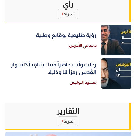
رأي
المزيد
رؤية طليعية بوقائع وطنية
د.سامي الأخرس
رحَلت وأنت حاضراً فينا - شامِخاً كأسوار
القُدس رمزاً لنا ودَليلا
محمود البوليس
التقارير
المزيد