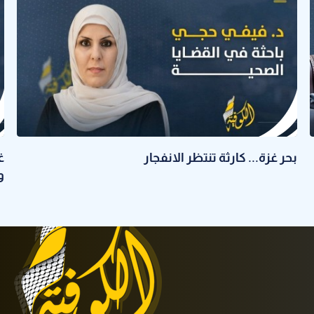
بحر غزة... كارثة تنتظر الانفجار
غ
و