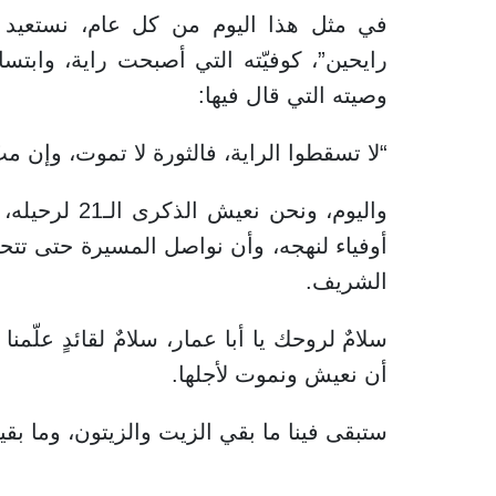
في مثل هذا اليوم من كل عام، نستعيد 
رايحين”، كوفيّته التي أصبحت راية، وابتس
وصيته التي قال فيها:
“لا تسقطوا الراية، فالثورة لا تموت، وإن م
واليوم، ونحن 
أوفياء لنهجه، وأن نواصل المسيرة حتى تتح
الشريف.
سلامٌ لروحك يا أبا عمار، سلامٌ لقائدٍ علّ
أن نعيش ونموت لأجلها.
ستبقى فينا ما بقي الزيت والزيتون، وما ب