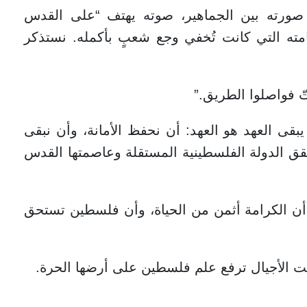
صورته بين الجماهير، صوته يهتف “على القدس
امته التي كانت تُخفي وجع شعبٍ بأكمله. نستذكر
تّ فواصلوا الطريق.”
نعيش الذكرى الـ21 لرحيله، يبقى العهد هو العهد: أن نحفظ الأمانة، وأن نبقى
قق الدولة الفلسطينية المستقلة وعاصمتها القدس
منا أن الكرامة أثمن من الحياة، وأن فلسطين تستحق
قيت الأجيال ترفع علم فلسطين على أرضها الحرة.