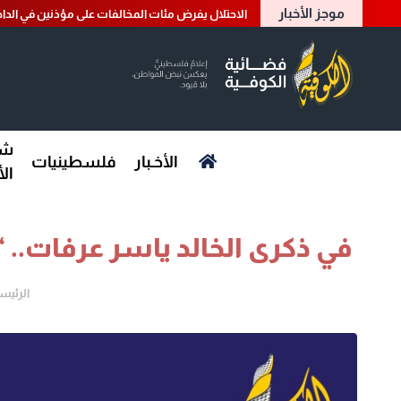
موجز الأخبار
الاحتلال يفرض مئات المخالفات على مؤذنين في الداخ
شؤ
الأخـبار
فلسطينيات
ال
في ذكرى الخالد ياسر عرفات.. “
الرئيس