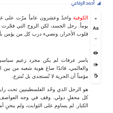
أحمد الرفاعي
الكوفية
واحدٌ وعشرون عاماً مرّت على غيا
+
يوماً. رحل الجسد، لكن الروح التي فجّرت ا
Aa
قلوب الأحرار، وتضيء درب كل من يؤمن بأن ف
−
ياسر عرفات لم يكن مجرد زعيم سياسي، ب
🔊
والعالمي، قائدًا صاغ هوية شعبه من بين ال
مؤمناً أن الحرية لا تُستجدى بل تُنتزع.
هو الرجل الذي وحّد الفلسطينيين تحت راي
كل محفلٍ دولي. وقف في وجه العواصف، و
الكبار. لم يساوم على الثوابت، ولم ينحنِ أ