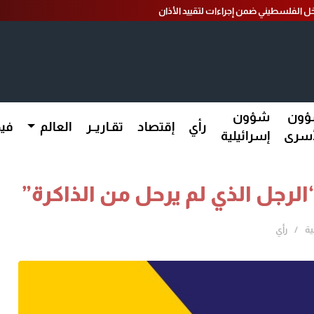
ل الفلسطيني ضمن إجراءات لتقييد الأذان
ون
شؤون
رأي
إقتصاد
تقـاريــر
العالم
فيد
أسرى
إسرائيلية
الرجل الذي لم يرحل من الذاكرة”
ية
رأي