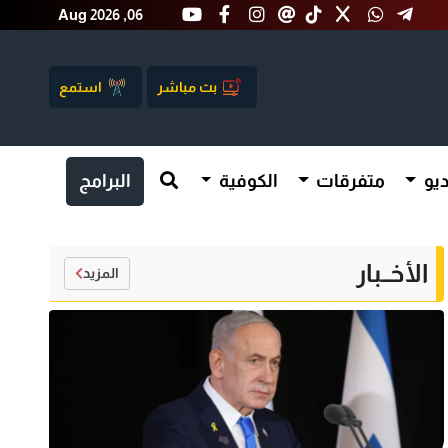
Aug 2026 ,06
بث مباشر
استمع
يو
متفرقات
الكوفية
البرامج
الأخــبار
المزيد