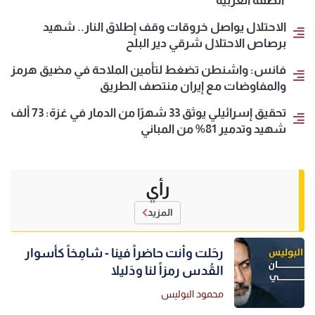
الضفة الغربية
الاحتلال يواصل خروقات وقف إطلاق النار.. شهيد
برصاص الاحتلال شرقي دير البلح
فانس: واشنطن تضغط لتأمين الملاحة في مضيق هرمز
والمفاوضات مع إيران منتصف الطريق
تحقيق إسرائيلي يوثق 33 شهرًا من الدمار في غزة: 73 ألف
شهيد وتدمير 81% من المباني
رأي
المزيد
رحَلت وأنت حاضراً فينا - شامِخاً كأسوار
القُدس رمزاً لنا ودَليلا
محمود البوليس