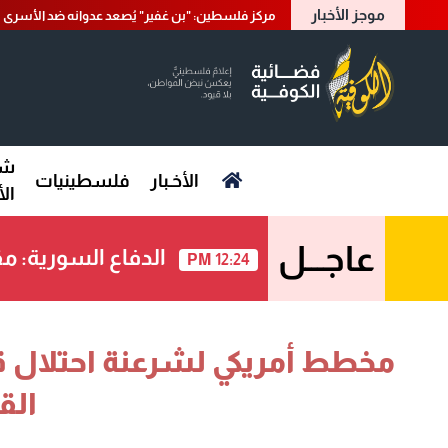
موجز الأخبار
مركز فلسطين: "بن غفير" يُصعد عدوانه ضد الأسرى
شؤ
الأخـبار
فلسطينيات
ال
عاجـــل
الدفاع السورية: مقتل جندي وإصابة 2 إثر ا
12:24 PM
مخطط أمريكي لشرعنة احتلال ق
الق