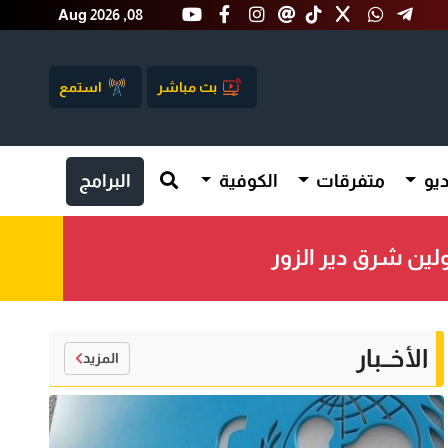
Aug 2026 ,08
بث مباشر
استمع
يو
متفرقات
الكوفية
البرامج
الأخــبار
المزيد