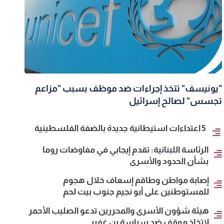
"يونيسف" تتخذ إجراءات ضد موظف بسبب "مزاعم
تجسس" لصالح إسرائيل
5 اعتداءات استيطانية جديدة بالضفة الفلسطينية
الرئاسة اللبنانية: تقدم إيجابي في مفاوضات روما
بشأن الحدود والأسرى
إصابة مواطن وطاقم إسعاف خلال هجوم
للمستوطنين على أبو نجيم جنوب بيت لحم
هيئة شؤون الأسرى والمحررين تدعو الصليب الأحمر
لاتخاذ موقف ضد سياسة بن غفير