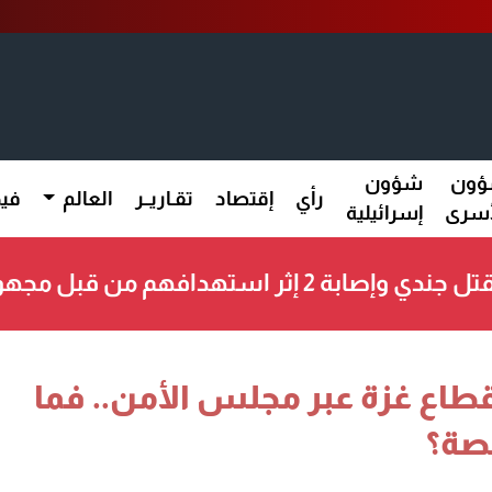
ون
شؤون
رأي
إقتصاد
تقـاريــر
العالم
فيد
أسرى
إسرائيلية
ستهدافهم من قبل مجهولين شرق دير الزور
طاع غزة عبر مجلس الأمن.. فما
صة؟