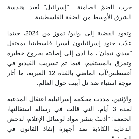
حرب الضمّ الصامتة.. "إسرائيل" تُعيد هندسة
الشرق الأوسط من الضفة الفلسطينية.
وتعود القضية إلى يوليو/ تموز من 2024، حينما
عذّب جنود إسرائيليون أسيرا فلسطينيا بمعتقل
"سدي تيمان"، ما أدى إلى إصابته بجروح خطيرة
وتمزق بالمستقيم، فيما تم تسريب الفيديو في
أغسطس/آب الماضي بالقناة 12 العبرية، ما أثار
موجة استياء ضد تل أبيب حول العالم.
والإثنين، مددت محكمة إسرائيلية اعتقال المدعية
لمدة 3 أيام، التي قالت في رسالة استقالتها،
الجمعة: "أذنتُ بنشر مواد لوسائل الإعلام، لدحض
الدعاية الكاذبة ضد أجهزة إنفاذ القانون في
الجيش".