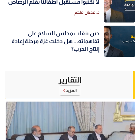
لا تكتبوا مستقبل أطفالنا بقلم الرصاص
د. عدنان ملحم
حين ينقلب مجلس السلام على
تفاهماته... هل دخلت غزة مرحلة إعادة
إنتاج الحرب؟
التقارير
المزيد