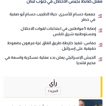
مقتل ضابط بجيش الاحتلال في جنوب لبنان
جمعية حسام للأسرى: حياة الطبيب حسام أبو صفية
في خطر
إصابة 5 مواطنين في اعتداءات لقوات الاحتلال
ومستوطنيه شرق نابلس
حماس: تنفيذ خارطة طريق اتفاق غزة مرهون بضغوط
حقيقية على إسرائيل
الجيش الإسرائيلي يعلن بدء عملية عسكرية واسعة في
مخيم قلنديا
رأي
المزيد