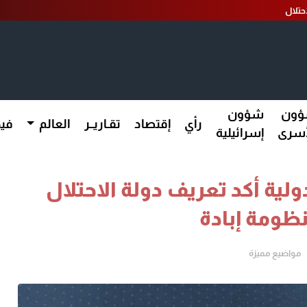
ون
شؤون
رأي
إقتصاد
تقـاريــر
العالم
فيد
أسرى
إسرائيلية
ولية أكد تعريف دولة الاحتلال
ظومة إبادة
مواضيع مميزة