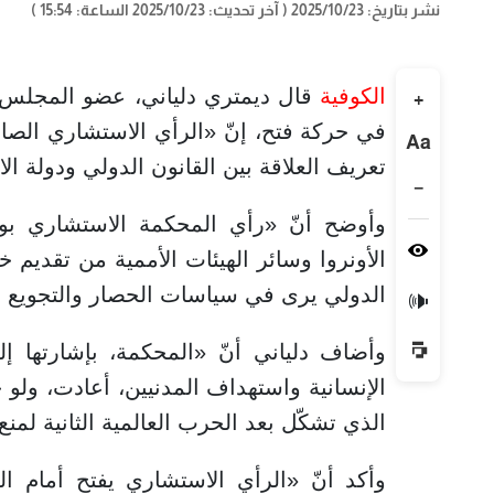
نشر بتاريخ: 2025/10/23
( آخر تحديث: 2025/10/23 الساعة: 15:54 )
الكوفية
قال ديمتري دلياني، عضو المجلس ا
+
في حركة فتح، إنّ «الرأي الاستشاري الص
Aa
تعريف العلاقة بين القانون الدولي ودولة الا
−
وأوضح أنّ «رأي المحكمة الاستشاري بوجوب
الأونروا وسائر الهيئات الأممية من تقديم خد
الدولي يرى في سياسات الحصار والتجويع أد
🔊
وأضاف دلياني أنّ «المحكمة، بإشارتها إ
الإنسانية واستهداف المدنيين، أعادت، ولو 
الذي تشكّل بعد الحرب العالمية الثانية لمنع 
وأكد أنّ «الرأي الاستشاري يفتح أمام الع