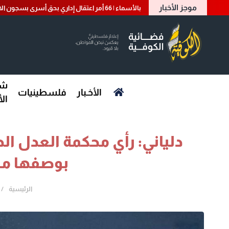
موجز الأخبار
بالأسماء | 66 أمر اعتقال إداري بحق أسرى بسجون الاحتلال
شؤ
الأخـبار
فلسطينيات
ال
دلياني: رأي محكمة العدل الد
بوصفها من
الرئيسية