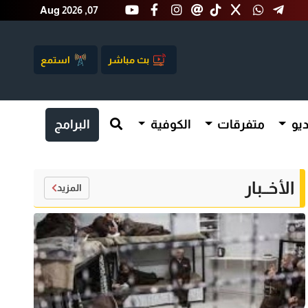
Aug 2026 ,07
بث مباشر
استمع
يو
متفرقات
الكوفية
البرامج
الأخــبار
المزيد