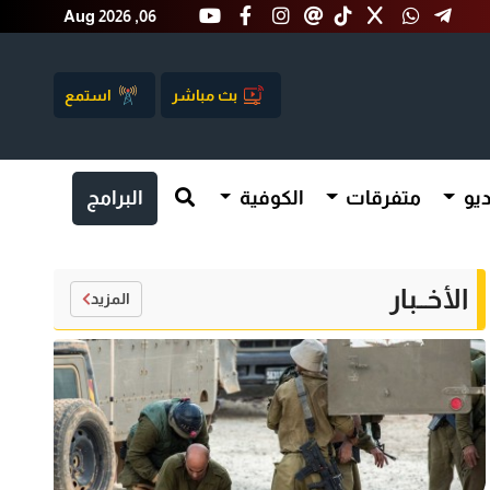
Aug 2026 ,06
بث مباشر
استمع
يو
متفرقات
الكوفية
البرامج
الأخــبار
المزيد