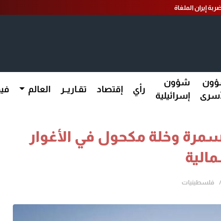
ربة إيران الملغاة
ون
شؤون
رأي
إقتصاد
تقـاريــر
العالم
فيد
أسرى
إسرائيلية
رة وخلة مكحول في الأغوار
الية
فلسطينيات