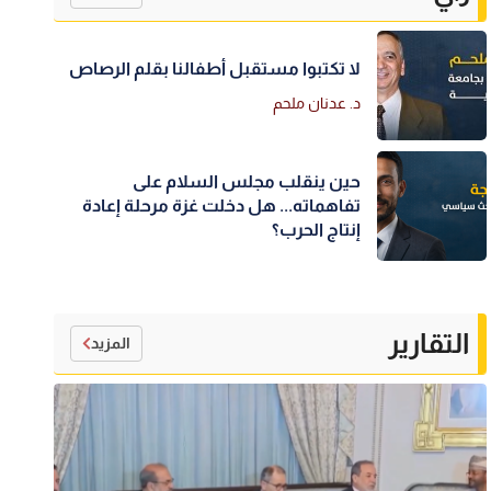
لا تكتبوا مستقبل أطفالنا بقلم الرصاص
د. عدنان ملحم
حين ينقلب مجلس السلام على
تفاهماته... هل دخلت غزة مرحلة إعادة
إنتاج الحرب؟
التقارير
المزيد