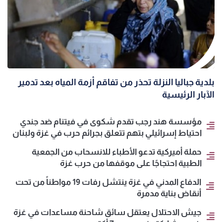
بلدية جباليا النزلة تحذر من تفاقم أزمة المياه بعد تدمير
الآبار الرئيسية
مؤسسة هند رجب تقدم شكوى في فيتنام ضد جندي
احتياط إسرائيلي بتهم تتعلق بجرائم حرب في غزة ولبنان
حملة أميركية تدعو الأطباء للانسحاب من الجمعية
الطبية احتجاجًا على موقفها من حرب غزة
الدفاع المدني في غزة ينتشل رفات 19 مواطناً من تحت
أنقاض بناية مدمرة
جيش الاحتلال يعتقل سائق شاحنة مساعدات في غزة