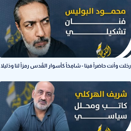
رحَلت وأنت حاضراً فينا - شامِخاً كأسوار القُدس رمزاً لنا ودَليلا