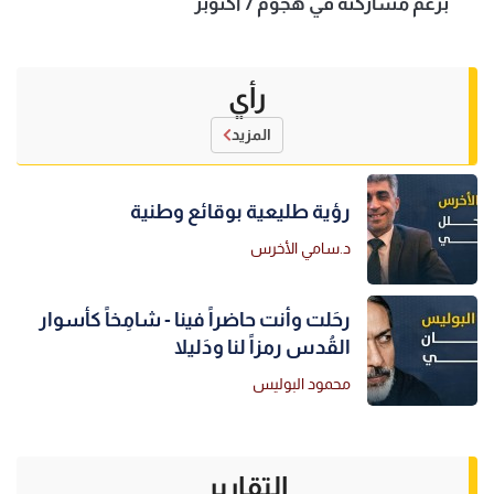
بزعم مشاركته في هجوم 7 أكتوبر
رأي
المزيد
رؤية طليعية بوقائع وطنية
د.سامي الأخرس
رحَلت وأنت حاضراً فينا - شامِخاً كأسوار
القُدس رمزاً لنا ودَليلا
محمود البوليس
التقارير