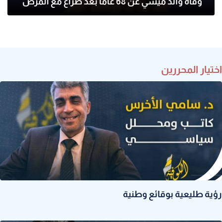
وفاة والد ميسي عن 68 عاما بعد صراع مع المرض
اختيار المحررين
رؤية طليعية بوقائع وطنية