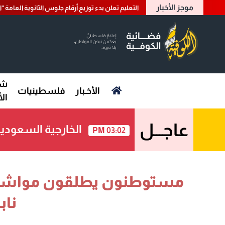
موجز الأخبار
التعليم تعلن بدء توزيع أرقام جلوس الثانوية العامة "الدو
شؤ
الأخـبار
فلسطينيات
ال
عاجـــل
الخارجية السعودية
03:02 PM
مستوطنون يطلقون مواشيه
نا