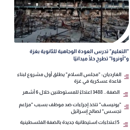
"التعليم" تدرس العودة الوجاهية للثانوية بغزة
و"أونروا" تطرح حلًا ميدانيًا
الغارديان: "مجلس السلام" يطلق أول مشروع لبناء
قاعدة عسكرية في غزة
الضفة.. 3488 اعتداءً للمستوطنين خلال 6 أشهر
"يونيسف" تتخذ إجراءات ضد موظف بسبب "مزاعم
تجسس" لصالح إسرائيل
5 اعتداءات استيطانية جديدة بالضفة الفلسطينية