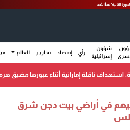
رة الثانية" غداً الأحد
ون
شؤون
رأي
إقتصاد
تقـاريــر
العالم
فيد
أسرى
إسرائيلية
: استهداف ناقلة إماراتية أثناء عبورها مضيق ه
م في أراضي بيت دجن شرق
بلس