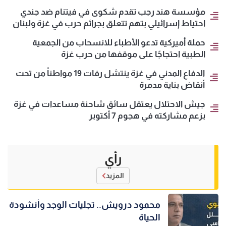
مؤسسة هند رجب تقدم شكوى في فيتنام ضد جندي
احتياط إسرائيلي بتهم تتعلق بجرائم حرب في غزة ولبنان
حملة أميركية تدعو الأطباء للانسحاب من الجمعية
الطبية احتجاجًا على موقفها من حرب غزة
الدفاع المدني في غزة ينتشل رفات 19 مواطناً من تحت
أنقاض بناية مدمرة
جيش الاحتلال يعتقل سائق شاحنة مساعدات في غزة
بزعم مشاركته في هجوم 7 أكتوبر
رأي
المزيد
محمود درويش.. تجليات الوجد وأنشودة
الحياة