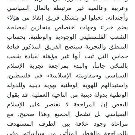
وعربية وعالمية غير مرتبطة بالمال السياسي
وأجنداته. تخيلوا لو يتشكل فريق إنقاذ من هؤلاء
يضم خبراء وجهات اختصاص منحازين لمصلحة
الشعب الفلسطيني الوجودية والوطنية. بحساب
المنطق والتجربة سينصح الفريق المذكور قيادة
حماس التي ثبت أنها غير مؤهلة لقيادة شعب
بالتنحّي جانباً، والبدء بمراجعة تجربة الإسلام
السياسي و»مقاومته الإسلامية» في فلسطين،
واستبدالهم للهوية الوطنية بهوية دينية وللدولة
الوطنية بدولة دينية من الناحية العملية. قد يقول
البعض إن المراجعة لا تقتصر على الإسلام
السياسي بل تشمل الجميع وهذا صحيح، مع
مراعاة وجود علاقة بين الطرف المستهدف
بالمراجعة والخطر المتأتي من سياساته، وفي