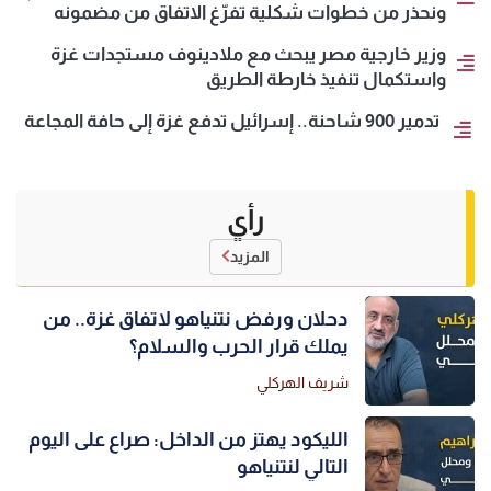
ونحذر من خطوات شكلية تفرّغ الاتفاق من مضمونه
وزير خارجية مصر يبحث مع ملادينوف مستجدات غزة
واستكمال تنفيذ خارطة الطريق
تدمير 900 شاحنة.. إسرائيل تدفع غزة إلى حافة المجاعة
رأي
المزيد
دحلان ورفض نتنياهو لاتفاق غزة.. من
يملك قرار الحرب والسلام؟
شريف الهركلي
الليكود يهتز من الداخل: صراع على اليوم
التالي لنتنياهو