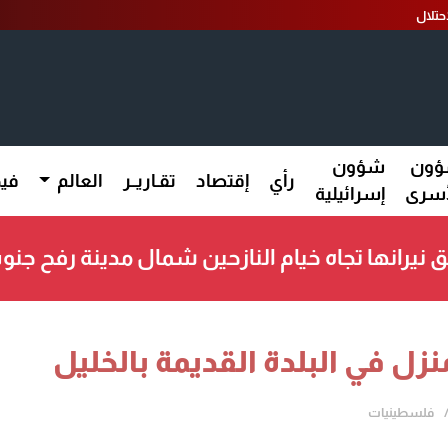
ون
شؤون
رأي
إقتصاد
تقـاريــر
العالم
فيد
أسرى
إسرائيلية
ق نيرانها تجاه خيام النازحين شمال مدينة رفح جن
 في البلدة القديمة بالخليل
فلسطينيات