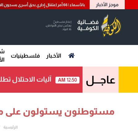
موجز الأخبار
بالأسماء | 66 أمر اعتقال إداري بحق أسرى بسجون الاحتلال
شؤ
الأخـبار
فلسطينيات
ال
عاجـــل
آليات الاحتلال تطل
12:50 AM
مستوطنون يستولون على منزل
الرئيسية