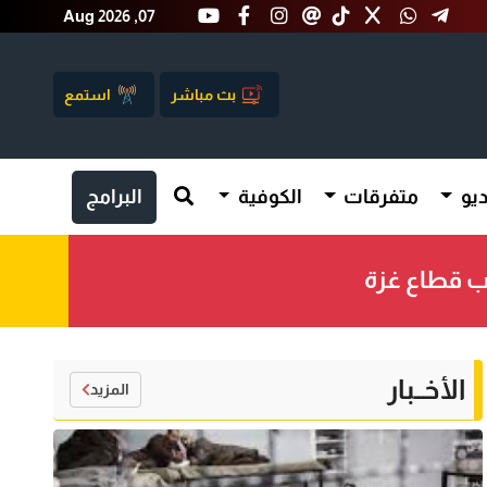
Aug 2026 ,07
بث مباشر
استمع
يو
متفرقات
الكوفية
البرامج
وب قطاع غزة
الأخــبار
المزيد