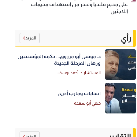
على مخيم قلنديا وتحذر من استهداف مخيمات
اللاجئين
رأي
المزيد
د. موسى أبو مرزوق... حكمة المؤسسين
ورهان المرحلة الجديدة
المستشار د. أحمد يوسف
انتخابات ومآرب أخرى
حنفي أبو سعدة
التقارير
المزيد